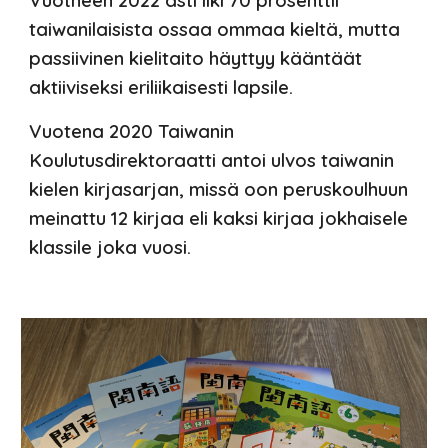
Vuotheen 2022 asti liki 70 prosenttii
taiwanilaisista ossaa ommaa kieltä, mutta
passiivinen kielitaito häyttyy kääntäät
aktiiviseksi eriliikaisesti lapsile.
Vuotena 2020 Taiwanin
Koulutusdirektoraatti antoi ulvos taiwanin
kielen kirjasarjan, missä oon peruskoulhuun
meinattu 12 kirjaa eli kaksi kirjaa jokhaisele
klassile joka vuosi.