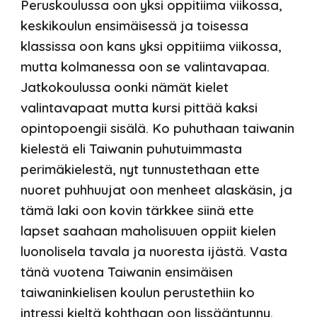
Peruskoulussa oon yksi oppitiima viikossa,
keskikoulun ensimäise
ssä
ja
toisessa
klass
issa
oon kans yksi oppitiima viikossa
,
mutta kolmanessa oon se valintavapaa.
J
atkokoulu
ssa oonki nämät kielet
valintavapaat mutta
kursi pittää kaksi
opintopoengii sisälä. Ko puhuthaan taiwanin
kielestä eli Taiwanin puhutuimmasta
perimäkielestä, nyt tunnustethaan ette
nuoret puhhuujat oon menheet
alaskäsin, ja
tämä laki oon kovin tärkkee siinä ette
lapset saahaan maholisuuen oppiit kielen
luonolisela tavala ja nuoresta ijästä. Vasta
tänä vuotena Taiwanin ensimäisen
taiwaninkielisen koulun perustethiin ko
intressi kieltä kohthaan oon lissääntynny.