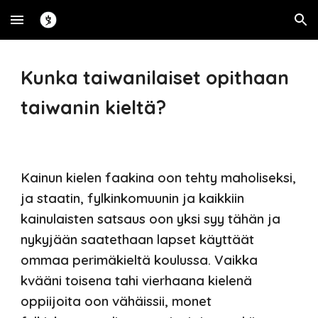
Skip to main content
Skip to navigation
Kunka taiwanilaiset opithaan
taiwanin kieltä?
Kainun kielen faakina oon tehty maholiseksi,
ja
staatin, fylkinkomuunin ja kaikkiin
kainulaisten satsau
s oon yksi syy tähän ja
nykyjään saatethaan lapset käyttäät
ommaa perimäkieltä koulussa. Vaikka
kvääni toisena tahi vierhaana kielenä
oppiijoita oon vähäissii, monet