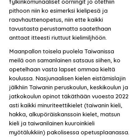
fylkinkomunaaliset oorningit jo otethiin
pithoon niin ko esimerksi kielipesä ja
raavhauttenopetus, niin ette kaikki
tavustasta perustamatta saatethaan
anttaat itteesti riuttuut kielimiljhöön.
Maanpallon toisela puolela Taiwanissa
meilä oon samanlainen satsaus siihen, ko
opetelhaan vasta lapset ommaa kieltä
koulussa. Nasjunaalisen kielen eistämislajin
jälkhiin Taiwanin peruskoulun, keskikoulun ja
jatkokoulun opinot täkäthään vuoesta 2022
asti kaikki minuriteettikielet (taiwanin kieli,
hakka, alkupöräiskanssoin kielet, matsun
kieli ja taiwanilainen kuuroinkieli
myötälukkiin) pakolisessa opetusplaanassa.